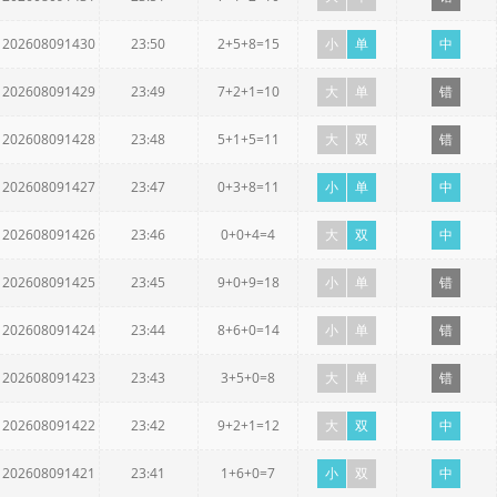
202608091430
23:50
2+5+8=15
小
单
中
202608091429
23:49
7+2+1=10
大
单
错
202608091428
23:48
5+1+5=11
大
双
错
202608091427
23:47
0+3+8=11
小
单
中
202608091426
23:46
0+0+4=4
大
双
中
202608091425
23:45
9+0+9=18
小
单
错
202608091424
23:44
8+6+0=14
小
单
错
202608091423
23:43
3+5+0=8
大
单
错
202608091422
23:42
9+2+1=12
大
双
中
202608091421
23:41
1+6+0=7
小
双
中