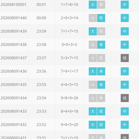
202608100001
00:01
1+7+8=16
大
单
中
202608091440
00:00
2+9+3=14
小
双
中
202608091439
23:59
7+1+7=15
大
双
中
202608091438
23:58
0+0+3=3
大
单
中
202608091437
23:57
5+3+7=15
小
双
错
202608091436
23:56
7+9+1=17
大
单
中
202608091435
23:55
4+6+5=15
小
单
中
202608091434
23:54
9+8+9=26
小
单
错
202608091433
23:53
8+4+6=18
大
双
中
202608091432
23:52
9+6+5=20
大
双
中
202608091431
23:51
7+1+2=10
大
单
错