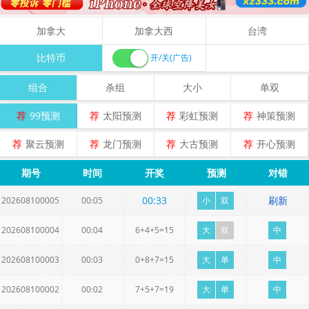
加拿大
加拿大西
台湾
比特币
开/关(广告)
组合
杀组
大小
单双
荐
99预测
荐
太阳预测
荐
彩虹预测
荐
神策预测
荐
聚云预测
荐
龙门预测
荐
大古预测
荐
开心预测
期号
时间
开奖
预测
对错
00
:
32
刷新
202608100005
00:05
小
双
202608100004
00:04
6+4+5=15
大
双
中
202608100003
00:03
0+8+7=15
大
单
中
202608100002
00:02
7+5+7=19
大
单
中